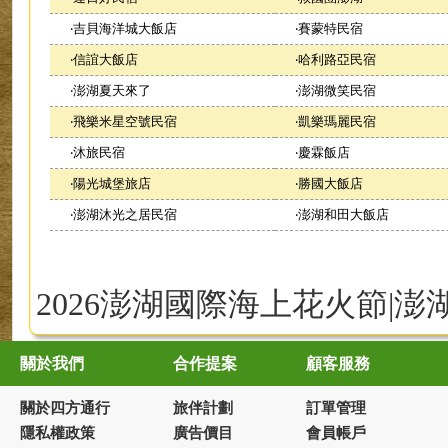
‧
吉貝海洋城大飯店
‧
賽蒙特民宿
‧
信誼大飯店
‧
哈利路亞民宿
‧
澎湖夏天來了
‧
澎湖微笑民宿
‧
飛樂米星空號民宿
‧
凱樂瑪麗民宿
‧
沐旅民宿
‧
慶霖飯店
‧
陽光城堡旅店
‧
勝國大飯店
‧
澎湖沐光之居民宿
‧
澎湖和田大飯店
2026澎湖國際海上花火節|澎
關於我們
合作提案
顧客服務
關於四方通行
旅伴計劃
訂單管理
隱私權政策
廣告價目
會員帳戶