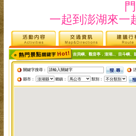
門
一起到澎湖來一
吉貝嶼
、
觀音亭．澎湖..
、
目斗嶼
、