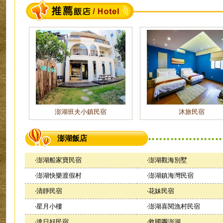
澎湖班夫小鎮民宿
沐旅民宿
澎湖飯店
‧
澎湖船家寶民宿
‧
澎湖觀海別墅
‧
澎湖快樂渡假村
‧
澎湖鎮海灣民宿
‧
清靜民宿
‧
花妹民宿
‧
星月小樓
‧
澎湖喜閱漁村民宿
‧
達日好民宿
‧
救國團澎湖